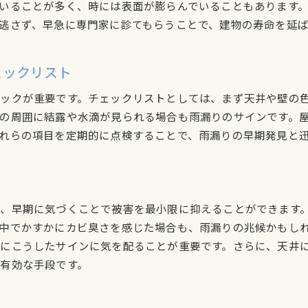
いることが多く、時には表面が膨らんでいることもあります
たつの市特有の雨漏り被害事例と教訓
逃さず、早急に専門家に診てもらうことで、建物の寿命を延
専門家が語る雨漏り対策の具体的手順とその効果
雨漏り対策の基本ステップ
ェックリスト
実際の修理現場から学ぶ効果的な方法
ックが重要です。チェックリストとしては、まず天井や壁の
雨漏りの原因別に異なる対策アプローチ
の周囲に結露や水滴が見られる場合も雨漏りのサインです。
専門的な雨漏り診断の流れとその重要性
れらの項目を定期的に点検することで、雨漏りの早期発見と
プロの技術が光る雨漏り修理の実例
雨漏り対策の成功を左右する要因とは
雨漏りの再発を防ぐためのメンテナンスの重要性
定期メンテナンスで雨漏りを未然に防ぐ方法
、早期に気づくことで被害を最小限に抑えることができます
雨漏り防止のためのチェックポイント
中でかすかにカビ臭さを感じた場合も、雨漏りの兆候かもし
にこうしたサインに気を配ることが重要です。さらに、天井
長持ちする防水施工のための日常的ケア
有効な手段です。
雨漏り再発を防ぐメンテナンス技術
季節ごとの雨漏り予防メンテナンス計画