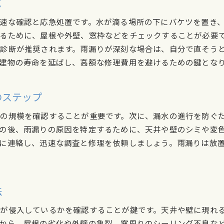
応
雨漏りの再発を防ぐための最新技術紹介
雨漏りを未然に防ぐための建物チェックポイント
速な確認と応急処置です。水が滴る場所の下にバケツを置き
雨漏り予防のための建物外観チェックポイント
るために、屋根や外壁、窓枠などをチェックすることが必要
診断が推奨されます。雨漏りが深刻な場合は、自分で直そう
雨漏りを防ぐための屋根と外壁のメンテナンス
建物の寿命を延ばし、高額な修理費用を避けるための鍵とな
雨漏りを防ぐ窓枠やドアの点検方法
雨漏りリスクを減らす排水システムの確認
のステップ
雨漏り防止のための屋根材別チェック方法
雨漏りを防ぐための季節ごとの点検項目
の規模を確認することが重要です。次に、漏水の進行を防ぐ
雨漏り修理の成功事例から学ぶ効果的な対策法
の後、雨漏りの原因を特定するために、天井や壁のシミや変
お問い合わせはこちら
お問い合わせはこちら
成功事例に見る雨漏り修理の鍵
に連絡し、迅速な調査と修理を依頼しましょう。雨漏りは放
修理事例から紐解く雨漏り原因特定のコツ
雨漏り修理成功の秘訣とその効果
実際の修理事例から学ぶ効果的な工法
法
雨漏り修理に成功した家主の声
が侵入しているかを確認することが鍵です。天井や壁に現れ
たつの市での成功事例から学ぶ雨漏り対策
から、屋根の劣化や外壁の亀裂、窓周りのシーリング不良な