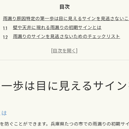
目次
雨漏り原因特定の第一歩は目に見えるサインを見逃さないこ
壁や天井に現れる雨漏りの初期サインとは
雨漏りのサインを見逃さないためのチェックリスト
日常生活で気づく雨漏りの兆候
雨漏りが疑われる場合にすべき初動対応
雨漏りを見つけたらすぐに取るべき次のステップ
雨漏りのサインから原因を推定する方法
第一歩は目に見えるサイン
兵庫県たつの市での雨漏り問題が建物に与える影響とは
雨漏りによる建物の劣化メカニズム
たつの市の気候が雨漏りに与える影響
雨漏りが建物の耐久性に及ぼすリスク
とは
知られざる雨漏りの健康被害とその対策
を防ぐことができます。兵庫県たつの市での雨漏りの初期サ
雨漏り放置がもたらす長期的なダメージ