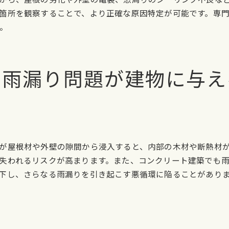
たつの市での雨漏り原因を特定する最新技術の紹介
箇所を観察することで、より正確な原因特定が可能です。専
。
雨漏り状況の即時診断を可能にする最新技術
専門家が選ぶ雨漏り原因特定ツール
雨漏り原因を正確に把握するための新技術
の雨漏り問題が建物に与え
最新テクノロジーで雨漏り問題を早期解決
たつの市で導入される革新的雨漏り診断技術
雨漏り原因を解析するための最新機器紹介
雨漏りによる被害を最小限に抑えるための緊急対応策
緊急時に役立つ雨漏り応急処置法
が屋根材や外壁の隙間から浸入すると、内部の木材や断熱材
雨漏り発生時の初期対応マニュアル
失われるリスクが高まります。また、コンクリート建築でも
雨漏り被害を最小限に抑えるための即時対応
下し、さらなる雨漏りを引き起こす悪循環に陥ることがあり
雨漏りの緊急対応で注意すべきポイント
雨漏りが発生した際の安全確保手順
被害を最小限にするための雨漏り応急措置