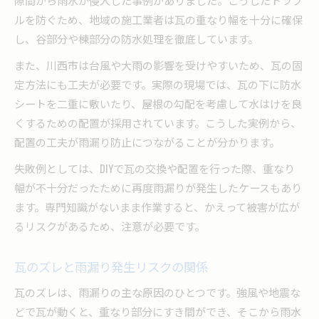
快適な暮らしへ導く実践的雨漏り対策案
ルを防ぐため、地域の施工業者は瓦の重なり幅を十分に確保
雨漏りを防ぐための実践的対策方法
し、谷部分や棟部分の防水処理を徹底しています。
快適な生活を守る雨漏り予防ポイント
また、川西市は台風や大雨の影響を受けやすいため、瓦の固
瓦配置で実現する安心の住まいづくり
定方法にも工夫が必要です。実際の現場では、瓦の下に防水
実践しやすい雨漏り対策で暮らし向上
シートを二重に敷いたり、屋根の勾配を考慮して水はけを良
くするための配置が採用されています。こうした実例から、
雨漏りゼロを目指す具体的な対策例
配置の工夫が雨漏り防止につながることが分かります。
失敗例としては、DIYで瓦の交換や配置を行った際、重なり
幅が不十分だったために再度雨漏りが発生したケースもあり
ます。専門知識がないまま作業すると、かえって被害が広が
るリスクがあるため、注意が必要です。
瓦のズレと雨漏り発生リスクの関係
瓦のズレは、雨漏りの主な原因のひとつです。強風や地震な
どで瓦が動くと、重なり部分にすき間ができ、そこから雨水