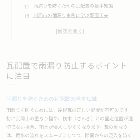
雨漏りを防ぐための瓦配置の基本知識
川西市の雨漏り事例に学ぶ配置工夫
瓦のズレと雨漏り発生リスクの関係
配列ミスが招く雨漏りの予防策とは
効果的な瓦配置で雨漏りを未然に防ぐ方法
DIYでできる雨漏り対策の基本知識
瓦配置で雨漏り防止するポイント
雨漏りを防ぐDIY瓦補修のコツと注意点
に注目
DIYで始める瓦配置と雨漏り防止策
自宅でできる雨漏り対策の基本手順
安全重視の雨漏りDIY方法を解説
雨漏りを防ぐための瓦配置の基本知識
瓦の簡単メンテナンスで雨漏り予防
雨漏りを防ぐためには、屋根瓦の正しい配置が不可欠です。
屋根メンテナンスが快適な住まいを守る理由
特に瓦同士の重なり幅や、桟木（さんぎ）との固定位置が適
定期的な屋根点検で雨漏りを防ぐ理由
切でない場合、雨水が侵入しやすくなります。瓦の重なり
雨漏り予防に必要な屋根メンテナンス法
は、雨水の流れをスムーズにしつつ、隙間からの浸入を防ぐ