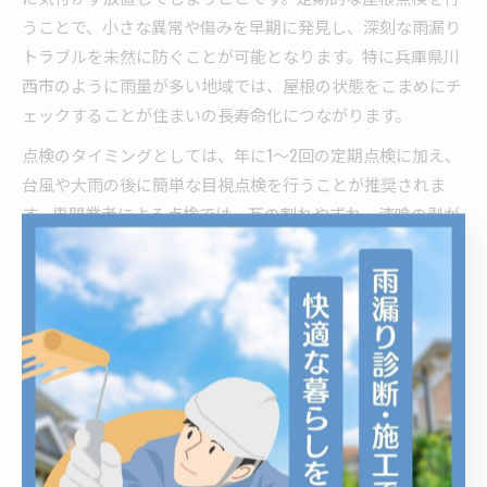
うことで、小さな異常や傷みを早期に発見し、深刻な雨漏り
トラブルを未然に防ぐことが可能となります。特に兵庫県川
西市のように雨量が多い地域では、屋根の状態をこまめにチ
ェックすることが住まいの長寿命化につながります。
点検のタイミングとしては、年に1～2回の定期点検に加え、
台風や大雨の後に簡単な目視点検を行うことが推奨されま
す。専門業者による点検では、瓦の割れやずれ、漆喰の剥が
れなど細部まで確認されるため、セルフチェックだけでなく
プロの目も活用しましょう。
雨漏り予防に必要な屋根メンテナンス法
雨漏りを防ぐためには、定期的な屋根メンテナンスが不可欠
です。瓦の配置や固定状態を確認し、必要に応じて補修や交
換を行うことが基本となります。特に、瓦の重なり部分や棟
部分は水が侵入しやすいため、重点的に点検・補修を行うこ