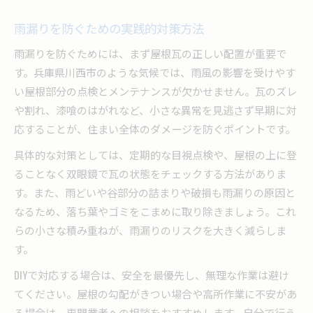
雨漏りを防ぐための実践的対策方法
雨漏りを防ぐためには、まず屋根瓦の正しい配置が重要で
す。兵庫県川西市のような気候では、雨風の影響を受けやす
い屋根部分の点検とメンテナンスが欠かせません。瓦のズレ
や割れ、漆喰のはがれなど、小さな異常を見逃さず早期に対
応することが、住まい全体のダメージを防ぐポイントです。
具体的な対策としては、定期的な目視点検や、屋根の上に登
ることなく双眼鏡で瓦の状態をチェックする方法がありま
す。また、雨どいや谷部分の詰まりや破損も雨漏りの原因と
なるため、落ち葉やゴミをこまめに取り除きましょう。これ
らの小さな積み重ねが、雨漏りのリスクを大きく減らしま
す。
DIYで対応する場合は、安全を最優先し、無理な作業は避け
てください。屋根の勾配がきつい場合や高所作業に不安があ
る場合は、専門業者への相談をおすすめします。自分で行う