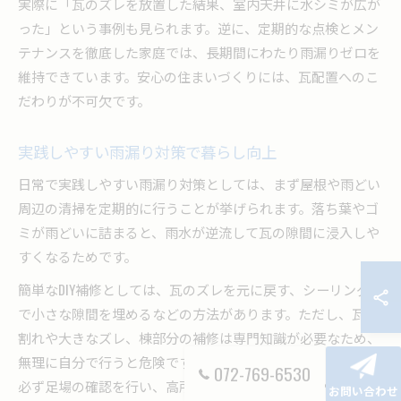
実際に「瓦のズレを放置した結果、室内天井に水シミが広が
った」という事例も見られます。逆に、定期的な点検とメン
テナンスを徹底した家庭では、長期間にわたり雨漏りゼロを
維持できています。安心の住まいづくりには、瓦配置へのこ
だわりが不可欠です。
実践しやすい雨漏り対策で暮らし向上
日常で実践しやすい雨漏り対策としては、まず屋根や雨どい
周辺の清掃を定期的に行うことが挙げられます。落ち葉やゴ
ミが雨どいに詰まると、雨水が逆流して瓦の隙間に浸入しや
すくなるためです。
簡単なDIY補修としては、瓦のズレを元に戻す、シーリング材
で小さな隙間を埋めるなどの方法があります。ただし、瓦の
割れや大きなズレ、棟部分の補修は専門知識が必要なため、
無理に自分で行うと危険です。安全のためにも、作業前には
072-769-6530
必ず足場の確認を行い、高所作業時はヘルメットや安全帯を
お問い合わせ