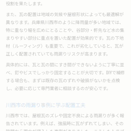
瓦配置と屋根メンテナンスの関係性
役割を果たします。
住まいを守る雨漏り対策の重要ポイント
また、瓦の配置は地域の気候や屋根形状によっても最適解が
メンテナンス不足が招く雨漏り事例とは
異なります。兵庫県川西市のように降雨量が多い地域では、
正しい瓦の並べ方で雨漏りリスク減らす方法
特に重なり幅を広めにとることや、谷部分・軒先など水の集
雨漏り防止に有効な瓦の並べ方を解説
まりやすい部分に重点を置いた配置が効果的です。瓦の下地
材（ルーフィング）も重要で、これが劣化していると、瓦が
瓦の正しい配置手順で雨漏り予防する方法
正しく配置されていても雨漏りリスクが高まります。
ズレない瓦配置で雨漏りの危険を回避
具体的には、瓦と瓦の間にすき間ができないように丁寧に並
並び方の違いがもたらす雨漏り対策効果
べ、釘やビスでしっかり固定することが大切です。DIYで補修
雨漏りリスク減らす瓦のポイント解説
する場合も、まずは既存の瓦のずれや破損がないかを点検
雨漏りが心配なら瓦配置を見直そう
し、必要に応じて専門業者に相談するのが安心です。
雨漏りが気になる時の瓦配置チェック法
瓦のズレや隙間を見直して雨漏り予防
川西市の雨漏り事例に学ぶ配置工夫
配置の再確認で雨漏りリスクを減らすコツ
川西市では、屋根瓦のズレや固定不良による雨漏りが多く報
雨漏り改善へ繋がる瓦配置の見直し方
告されています。例えば、強風時に瓦がずれてしまい、その
瓦配置の点検で雨漏りトラブルを回避
隙間から雨水が侵入した事例がありました。こうしたトラブ