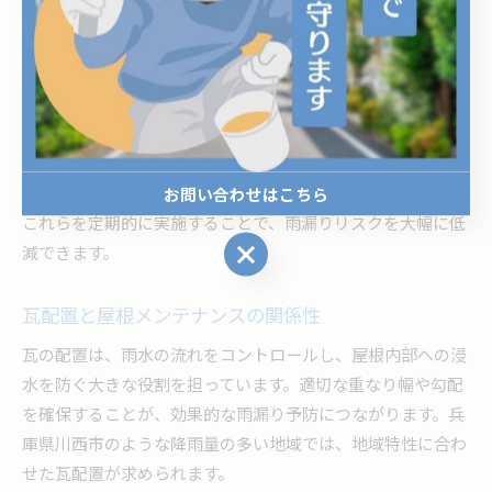
とが重要です。
具体的なメンテナンス方法としては、以下のような作業が挙
げられます。
・瓦のずれや割れの補修
・棟瓦や谷部分の漆喰補修
・雨樋の清掃と詰まり除去
・防水シートの確認・交換
お問い合わせはこちら
これらを定期的に実施することで、雨漏りリスクを大幅に低
お問い合わせはこちら
減できます。
瓦配置と屋根メンテナンスの関係性
瓦の配置は、雨水の流れをコントロールし、屋根内部への浸
水を防ぐ大きな役割を担っています。適切な重なり幅や勾配
を確保することが、効果的な雨漏り予防につながります。兵
庫県川西市のような降雨量の多い地域では、地域特性に合わ
せた瓦配置が求められます。